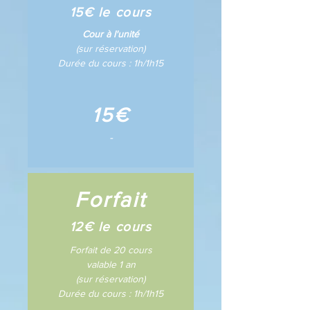
15€ le cours
Cour à l'unité
(sur réservation)
Durée du cours : 1h/
1h
15
15€
-
Forfait
12€ le cours
Forfait de 20 cours
valable 1 an
(sur réservation)
Durée du cours :
1h/
1h15