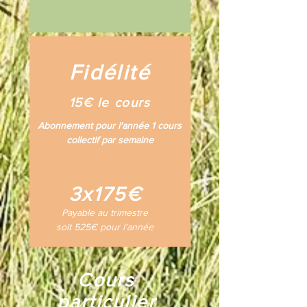
Fidélité
15€ le cours
Abonnement pour l'année 1 cours
collectif par semaine
3x175€
Payable au trimestre
soit 525€ pour l'année
Cours
particulier