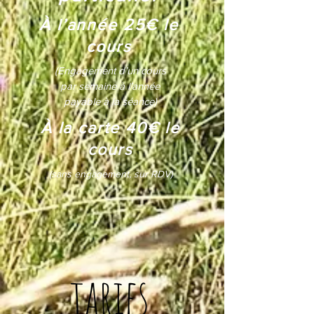
À l’année 25€ le
cours
(Engagement d’un cours
par semaine à l’année
payable à la séance)
À la carte 40€ le
cours
(sans engagement, sur RDV)
tarifs