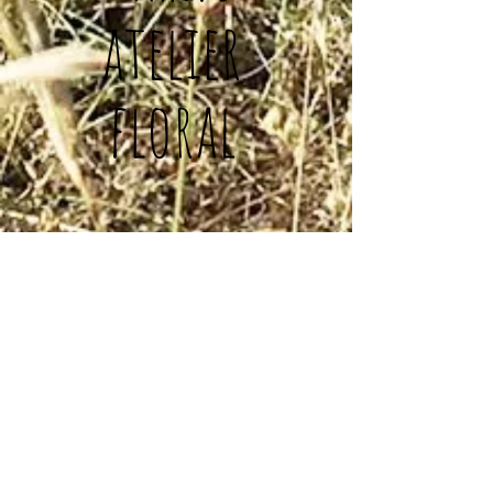
atelier
floral
Séance de 2H30
Un samedi par mois de
septembre à juin
(voir
calendrier)
de 9h30 à 12h
soit 9 séances :
14 oct, 11 nov,
2 dec, 6 jan, 3 fév, 2 mars, 6
avr, 4 mai, 1er
juin