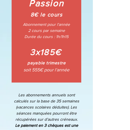
Passion
8€ le cours
Abonnement pour l'année
2 cours par semaine
Durée du cours :
1h/
1h15
3x185€
payable trimestre
soit 555€ pour l'année
Les abonnements annuels sont
calculés sur la base de 35 semaines
(vacances scolaires déduites). Les
séances manquées pourront être
récupérées sur d’autres créneaux.
Le paiement en 3 chèques est une