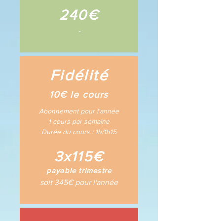
240€
-
Fidélité
10€ le cours
Abonnement pour l'année
1 cours par semaine
Durée du cours :
1h/
1h15
3x115€
payable trimestre
soit 345€ pour l'année